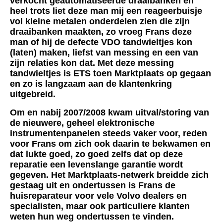
verkocht geautomatiseerde draaibanken en
heel trots liet deze man mij een reageerbuisje
vol kleine metalen onderdelen zien die zijn
draaibanken maakten, zo vroeg Frans deze
man of hij de defecte VDO tandwieltjes kon
(laten) maken, liefst van messing en een van
zijn relaties kon dat. Met deze messing
tandwieltjes is ETS toen Marktplaats op gegaan
en zo is langzaam aan de klantenkring
uitgebreid.
Om en nabij 2007/2008 kwam uitval/storing van
de nieuwere, geheel elektronische
instrumentenpanelen steeds vaker voor, reden
voor Frans om zich ook daarin te bekwamen en
dat lukte goed, zo goed zelfs dat op deze
reparatie een levenslange garantie wordt
gegeven. Het Marktplaats-netwerk breidde zich
gestaag uit en ondertussen is Frans de
huisreparateur voor vele Volvo dealers en
specialisten, maar ook particuliere klanten
weten hun weg ondertussen te vinden.