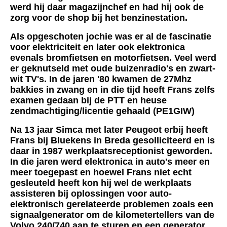
werd hij daar magazijnchef en had hij ook de
zorg voor de shop bij het benzinestation.
Als opgeschoten jochie was er al de fascinatie
voor elektriciteit en later ook elektronica
evenals bromfietsen en motorfietsen. Veel werd
er geknutseld met oude buizenradio's en zwart-
wit TV's. In de jaren '80 kwamen de 27Mhz
bakkies in zwang en in die tijd heeft Frans zelfs
examen gedaan bij de PTT en heuse
zendmachtiging/licentie gehaald (PE1GIW)
Na 13 jaar Simca met later Peugeot erbij heeft
Frans bij Bluekens in Breda gesolliciteerd en is
daar in 1987 werkplaatsreceptionist geworden.
In die jaren werd elektronica in auto's meer en
meer toegepast en hoewel Frans niet echt
gesleuteld heeft kon hij wel de werkplaats
assisteren bij oplossingen voor auto-
elektronisch gerelateerde problemen zoals een
signaalgenerator om de kilometertellers van de
Volvo 240/740 aan te sturen en een generator